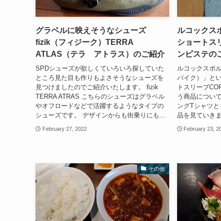
グラベルに映えそうなシューズ
ルコックスポ
fizik（フィジーク）TERRA
ショートスリ
ATLAS（テラ アトラス）のご紹介
ンピステの
SPDシューズが欲しくていろいろ探していた
ルコックスポルテ
ところ見た目も作りもよさそうなシューズを
バイク）」と
見つけましたのでご紹介いたします。 fizik
トスリーブCO
TERRA ATRAS こちらのシューズはグラベル
う商品について
やオフロードなどで活躍するようなタイプの
ングTシャツと
シューズです。 デザインからも街乗りにも...
品を見ていきます。
February 27, 2022
February 23, 2
その他