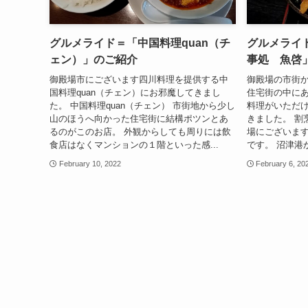
グルメライド＝「中国料理quan（チ
グルメライ
ェン）」のご紹介
事処 魚啓
御殿場市にございます四川料理を提供する中
御殿場の市街
国料理quan（チェン）にお邪魔してきまし
住宅街の中にあ
た。 中国料理quan（チェン） 市街地から少し
料理がいただ
山のほうへ向かった住宅街に結構ポツンとあ
きました。 割
るのがこのお店。 外観からしても周りには飲
場にございま
食店はなくマンションの１階といった感...
です。 沼津港
February 10, 2022
February 6, 20