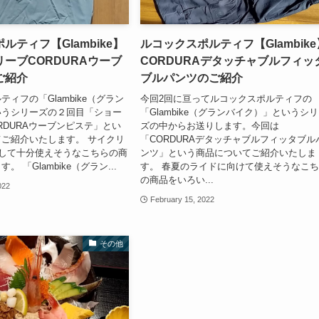
ルティフ【Glambike】
ルコックスポルティフ【Glambike
ーブCORDURAウーブ
CORDURAデタッチャブルフィッ
ご紹介
ブルパンツのご紹介
ィフの「Glambike（グラン
今回2回に亘ってルコックスポルティフの
いうシリーズの２回目「ショー
「Glambike（グランバイク）」というシ
RDURAウーブンピステ」とい
ズの中からお送りします。今回は
ご紹介いたします。 サイクリ
「CORDURAデタッチャブルフィッタブル
して十分使えそうなこちらの商
ンツ」という商品についてご紹介いたしま
 「Glambike（グラン...
す。 春夏のライドに向けて使えそうなこ
の商品をいろい...
022
February 15, 2022
その他